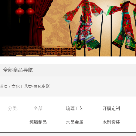
全部商品导航
首页
/ 文化工艺类-屏风皮影
分类:
全部
琉璃工艺
开模定制
纯锡制品
水晶金属
木制套装