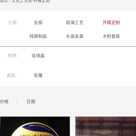
首页
/ 文化工艺类-开模定制
分类:
全部
琉璃工艺
开模定制
纯锡制品
水晶金属
木制套装
材质:
珐琅晶
类别 :
炭雕
|
价格
日期