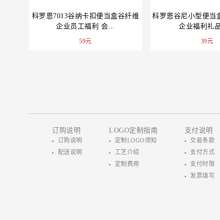
科罗恩7013谷纳卡扣便当盒谷纤维
科罗恩谷尼小型便当盒7
企业员工福利 会...
企业福利礼品活
59元
39元
订购说明
LOGO定制指南
支付说明
订购说明
定制LOGO须知
交易条款
配送说明
工艺介绍
支付方式
定制费用
支付时限
发票填写