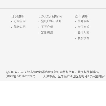
订购说明
LOGO定制指南
支付说明
订购说明
定制LOGO须知
交易条款
配送说明
工艺介绍
支付方式
定制费用
支付时限
发票填写
@mllipin.com 天津市铭朗韩墨商贸有限公司版权所有，并保留所有版权。
津ICP备2021002527号
天津市南开区华苑产业园区榕苑路2号海益国际3-1