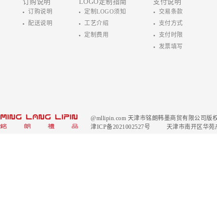
订购说明
LOGO定制指南
支付说明
订购说明
定制LOGO须知
交易条款
配送说明
工艺介绍
支付方式
定制费用
支付时限
发票填写
@mllipin.com 天津市铭朗韩墨商贸有限公
津ICP备2021002527号
天津市南开区华苑产