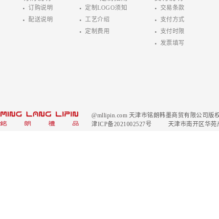
订购说明
定制LOGO须知
交易条款
配送说明
工艺介绍
支付方式
定制费用
支付时限
发票填写
@mllipin.com 天津市铭朗韩墨商贸有限公
津ICP备2021002527号
天津市南开区华苑产