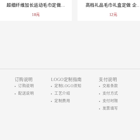
超细纤维加长运动毛巾定做...
高档礼品毛巾礼盒定做 企..
18元
12元
订购说明
LOGO定制指南
支付说明
订购说明
定制LOGO须知
交易条款
配送说明
工艺介绍
支付方式
定制费用
支付时限
发票填写