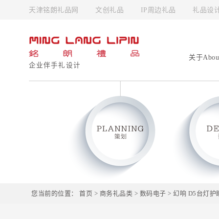
天津铭朗礼品网
文创礼品
IP周边礼品
礼品设
关于Abou
企业伴手礼设计
您当前的位置：
首页
>
商务礼品类
>
数码电子
> 幻响 D5台