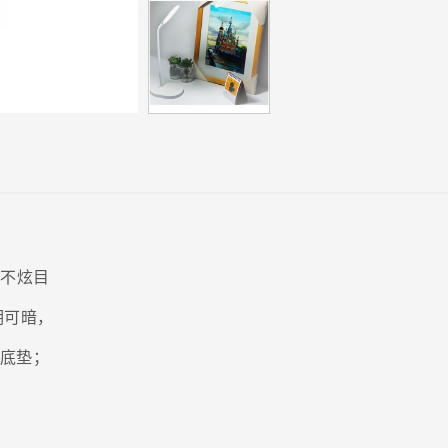
，不炫目
明可暗，
滑底垫；
。